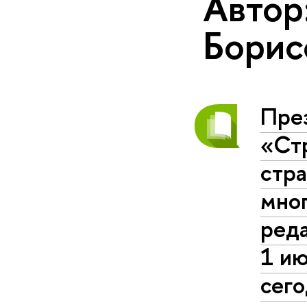
Автор
Борис
Пре
«Стр
стр
мно
ред
1 и
сег