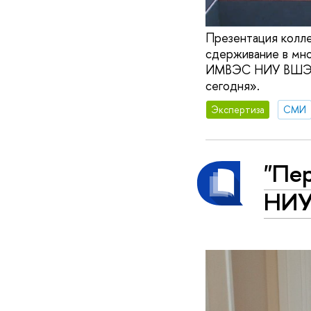
Презентация колле
сдерживание в мн
ИМВЭС НИУ ВШЭ Дм
сегодня».
Экспертиза
СМИ
"Пе
НИ