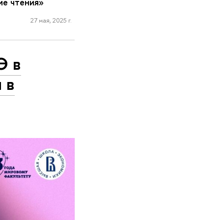
е чтения»
27 мая, 2025 г.
Э в
 в