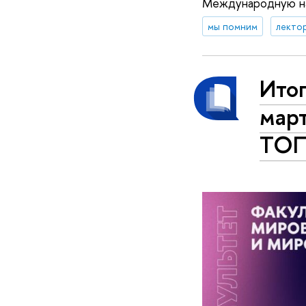
Международную н
мы помним
лекто
Ито
мар
ТОП