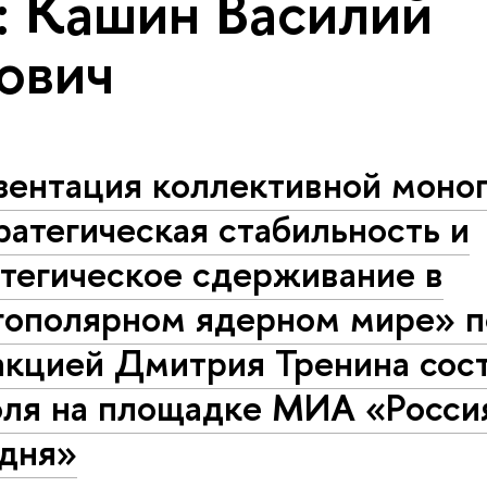
: Кашин Василий
ович
зентация коллективной моно
атегическая стабильность и
атегическое сдерживание в
гополярном ядерном мире» 
акцией Дмитрия Тренина сос
юля на площадке МИА «Росси
одня»