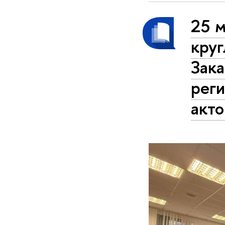
25 
кру
Зака
рег
акт