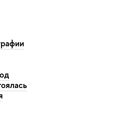
графии
под
тоялась
я