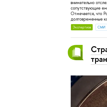
внимательно отсле
сопутствующие ему
Отмечается, что Р
долговременные к
Экспертиза
СМИ
Стра
тра