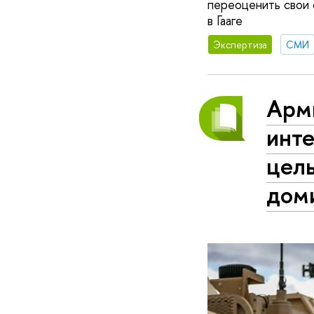
переоценить свои 
в Гааге
Экспертиза
СМИ
Арм
инт
цел
дом