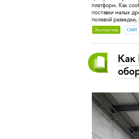
платформ. Как соо
поставки малых др
полевой разведки,
Экспертиза
СМИ
Как
обор