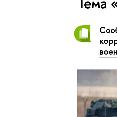
Тема
Соо
корр
воен