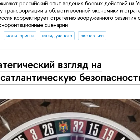
живают российский опыт ведения боевых действий на У
 трансформации в области военной экономики и страте
оссия корректирует стратегию вооруженного развития с
онфронтационные сценарии
мониторинги
взгляд ученого
экспертиза
тегический взгляд на
нсатлантическую безопасност