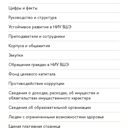
Цифры и факты
Л
Руководство и структура
Д
Устойчивое развитие в НИУ ВШЭ
О
Преподаватели и сотрудники
П
Корпуса и общежития
В
Закупки
П
Обращения граждан в НИУ ВШЭ
А
Фонд целевого капитала
Д
Противодействие коррупции
Ц
Сведения о доходах, расходах, об имуществе и
Б
обязательствах имущественного характера
О
Сведения об образовательной организации
О
Людям с ограниченными возможностями здоровья
Единая платежная страница