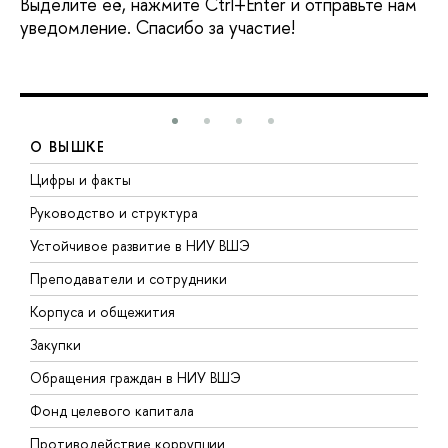
Выделите её, нажмите Ctrl+Enter и отправьте нам
уведомление. Спасибо за участие!
О ВЫШКЕ
Цифры и факты
Л
Руководство и структура
Д
Устойчивое развитие в НИУ ВШЭ
О
Преподаватели и сотрудники
П
Корпуса и общежития
В
Закупки
П
Обращения граждан в НИУ ВШЭ
А
Фонд целевого капитала
Д
Противодействие коррупции
Ц