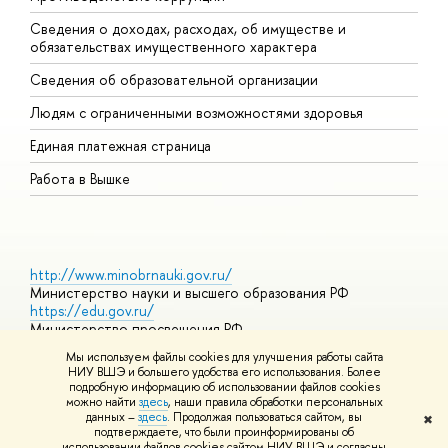
Сведения о доходах, расходах, об имуществе и
Б
обязательствах имущественного характера
О
Сведения об образовательной организации
О
Людям с ограниченными возможностями здоровья
Единая платежная страница
Работа в Вышке
http://www.minobrnauki.gov.ru/
Министерство науки и высшего образования РФ
https://edu.gov.ru/
Министерство просвещения РФ
https://elearning.hse.ru/mooc
Мы используем файлы cookies для улучшения работы сайта
Массовые открытые онлайн-курсы
НИУ ВШЭ и большего удобства его использования. Более
подробную информацию об использовании файлов cookies
можно найти
здесь
, наши правила обработки персональных
данных –
здесь
. Продолжая пользоваться сайтом, вы
✖
© НИУ ВШЭ 1993–2026
Адреса и контакты
Условия
подтверждаете, что были проинформированы об
использования материалов
Политика конфиденциальности
Карта
использовании файлов cookies сайтом НИУ ВШЭ и согласны