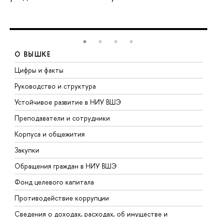
О ВЫШКЕ
Цифры и факты
Л
Руководство и структура
Д
Устойчивое развитие в НИУ ВШЭ
О
Преподаватели и сотрудники
П
Корпуса и общежития
В
Закупки
П
Обращения граждан в НИУ ВШЭ
А
Фонд целевого капитала
Д
Противодействие коррупции
Ц
Сведения о доходах, расходах, об имуществе и
Б