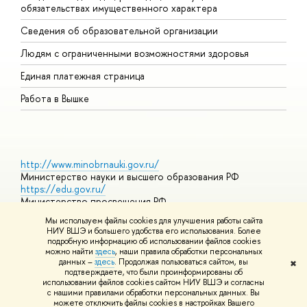
обязательствах имущественного характера
О
Сведения об образовательной организации
О
Людям с ограниченными возможностями здоровья
Единая платежная страница
Работа в Вышке
http://www.minobrnauki.gov.ru/
Министерство науки и высшего образования РФ
https://edu.gov.ru/
Министерство просвещения РФ
https://elearning.hse.ru/mooc
Мы используем файлы cookies для улучшения работы сайта
Массовые открытые онлайн-курсы
НИУ ВШЭ и большего удобства его использования. Более
подробную информацию об использовании файлов cookies
можно найти
здесь
, наши правила обработки персональных
данных –
здесь
. Продолжая пользоваться сайтом, вы
✖
© НИУ ВШЭ 1993–2026
Адреса и контакты
Условия
подтверждаете, что были проинформированы об
использования материалов
Политика конфиденциальности
Карта
использовании файлов cookies сайтом НИУ ВШЭ и согласны
сайта
с нашими правилами обработки персональных данных. Вы
Шрифты HSE Sans и HSE Slab разработаны в
Школе дизайна НИУ
можете отключить файлы cookies в настройках Вашего