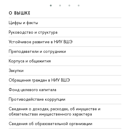
О ВЫШКЕ
Цифры и факты
Л
Руководство и структура
Д
Устойчивое развитие в НИУ ВШЭ
О
Преподаватели и сотрудники
П
Корпуса и общежития
В
Закупки
П
Обращения граждан в НИУ ВШЭ
А
Фонд целевого капитала
Д
Противодействие коррупции
Ц
Сведения о доходах, расходах, об имуществе и
Б
обязательствах имущественного характера
О
Сведения об образовательной организации
О