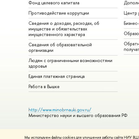
Фонд целевого капитала
Дополн
Противодействие коррупции
Центр 
Сведения о доходах, расходах, об
Бизнес
имуществе и обязательствах
Образо
имущественного характера
Обратн
Сведения об образовательной
получа
организации
Людям с ограниченными возможностями
здоровья
Единая платежная страница
Работа в Вышке
http://www.minobrnauki.gov.ru/
Министерство науки и высшего образования РФ
Мы используем файлы cookies для улучшения работы сайта НИУ ВШЭ
© НИУ ВШЭ 1993–2026
Адреса и контакты
Условия использ