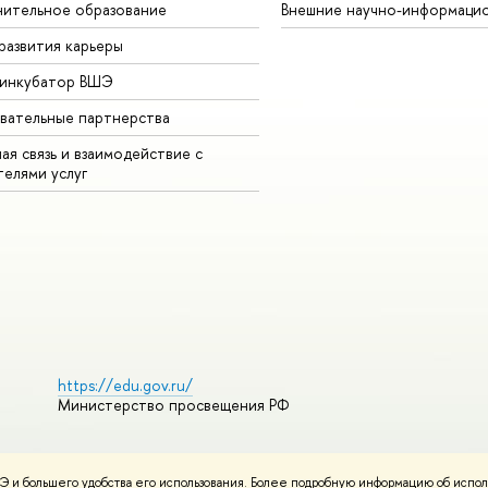
ительное образование
Внешние научно-информаци
развития карьеры
-инкубатор ВШЭ
вательные партнерства
ая связь и взаимодействие с
телями услуг
https://edu.gov.ru/
Министерство просвещения РФ
 и большего удобства его использования. Более подробную информацию об испол
ования материалов
Политика конфиденциальности
Карта сайта