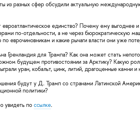
ты из разных сфер обсудили актуальную международну
т евроатлантическое единство? Почему ему выгоднее и
рами по-отдельности, а не через бюрократическую ма
р по еврочиновникам и какие рычаги власти они уже пот
ьна Гренландия для Трампа? Как она может стать непо
ожном будущем противостоянии за Арктику? Какую рол
ыграли уран, кобальт, цинк, литий, драгоценные камни и 
ошения будут у Д. Трамп со странами Латинской Америк
ационной политики?
о увидеть по
ссылке
.