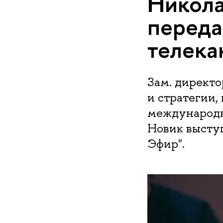
Никола
переда
телека
Зам. директ
и стратегии
международ
Новик выступ
Эфир".