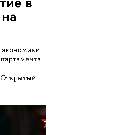
тие в
 на
й экономики
епартамента
 "Открытый