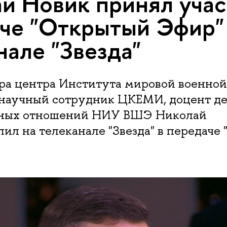
й Новик принял учас
че "Открытый Эфир"
нале "Звезда"
ора центра Института мировой военно
, научный сотрудник ЦКЕМИ, доцент д
ных отношений НИУ ВШЭ Николай
ил на телеканале "Звезда" в передаче