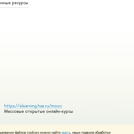
онные ресурсы
https://elearning.hse.ru/mooc
Массовые открытые онлайн-курсы
ьзовании файлов cookies можно найти
здесь
, наши правила обработки
Редактору