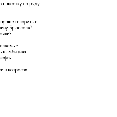
ю повестку по ряду
 проще говорить с
шину Брюсселя?
еряли?
топляемым
ь в амбициях
нефть.
и в вопросах