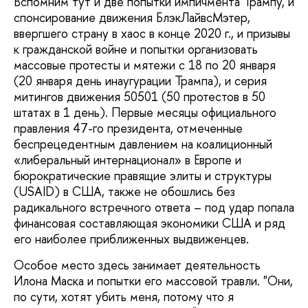
Вспомним тут и две попытки импичмента Трампу, и
спонсирование движения БлэкЛайвсМэтер,
ввергшего страну в хаос в конце 2020 г., и призывы
к гражданской войне и попытки организовать
массовые протесты и мятежи с 18 по 20 января
(20 января день инаугурации Трампа), и серия
митингов движения 50501 (50 протестов в 50
штатах в 1 день). Первые месяцы официального
правления 47-го президента, отмеченные
беспрецедентным давлением на коалиционный
«либеральный интернационал» в Европе и
бюрократические правящие элиты и структуры
(USAID) в США, также не обошлись без
радикального встречного ответа – под удар попала
финансовая составляющая экономики США и ряд
его наиболее приближенных выдвиженцев.
Особое место здесь занимает деятельность
Илона Маска и попытки его массовой травли. "Они,
по сути, хотят убить меня, потому что я