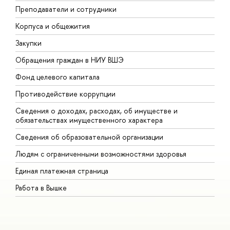
Преподаватели и сотрудники
П
Корпуса и общежития
В
Закупки
П
Обращения граждан в НИУ ВШЭ
А
Фонд целевого капитала
Д
Противодействие коррупции
Ц
Сведения о доходах, расходах, об имуществе и
Б
обязательствах имущественного характера
О
Сведения об образовательной организации
О
Людям с ограниченными возможностями здоровья
Единая платежная страница
Работа в Вышке