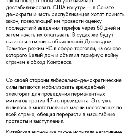
Такой поворот событий уже начинает
дестабилизировать США изнутри — в Сенате
демократы и часть республиканцев хотят принять
закон, позволяющий им провести оценку
последствий введения тарифов через 60 дней и
затем начать их откатывать. В судах же будут
пытаться отменить объявленный Дональдом
Трампом режим ЧС в сфере торговли, на основе
которого Белый дом и объявил тарифную войну
странам в обход Конгресса.
Со своей стороны либерально-демократические
силы пытаются мобилизовать враждебный
электорат для проведения перманентных
митингов против 47-го президента. Это уже
вылилось в многотысячные марши несогласных по
всей стране, обещая перерасти в масштабные
протесты и выступления.
Китайская экономика также испытала негативные