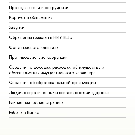
Преподаватели и сотрудники
П
Корпуса и общежития
В
Закупки
П
Обращения граждан в НИУ ВШЭ
А
Фонд целевого капитала
Д
Противодействие коррупции
Ц
Сведения о доходах, расходах, об имуществе и
Б
обязательствах имущественного характера
О
Сведения об образовательной организации
О
Людям с ограниченными возможностями здоровья
Единая платежная страница
Работа в Вышке