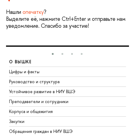
Нашли
опечатку
?
Выделите её, нажмите Ctrl+Enter и отправьте нам
уведомление. Спасибо за участие!
О ВЫШКЕ
Цифры и факты
Л
Руководство и структура
Д
Устойчивое развитие в НИУ ВШЭ
О
Преподаватели и сотрудники
П
Корпуса и общежития
В
Закупки
П
Обращения граждан в НИУ ВШЭ
А