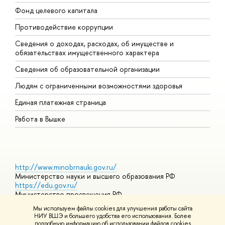
Фонд целевого капитала
Д
Противодействие коррупции
Ц
Сведения о доходах, расходах, об имуществе и
Б
обязательствах имущественного характера
О
Сведения об образовательной организации
О
Людям с ограниченными возможностями здоровья
Единая платежная страница
Работа в Вышке
http://www.minobrnauki.gov.ru/
Министерство науки и высшего образования РФ
https://edu.gov.ru/
Министерство просвещения РФ
https://elearning.hse.ru/mooc
Мы используем файлы cookies для улучшения работы сайта
Массовые открытые онлайн-курсы
НИУ ВШЭ и большего удобства его использования. Более
подробную информацию об использовании файлов cookies