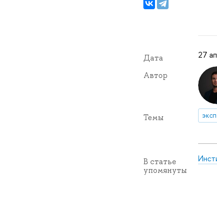
27 а
Дата
Автор
эксп
Темы
Инст
В статье
упомянуты