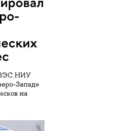
ировал
ро-
ческих
ес
МВЭС НИУ
веро-Запад»
исков на