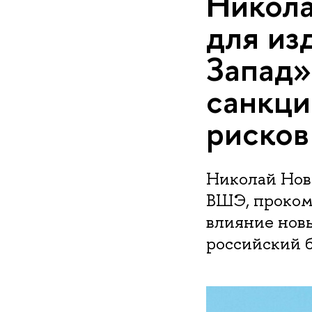
Никола
для из
Запад»
санкци
рисков
Николай Нов
ВШЭ, проком
влияние нов
российский б