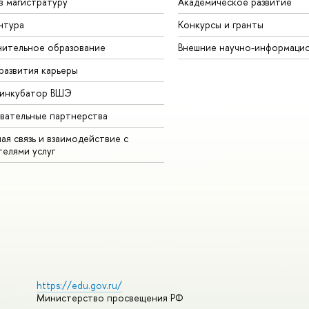
в магистратуру
Академическое развитие
нтура
Конкурсы и гранты
ительное образование
Внешние научно-информаци
развития карьеры
-инкубатор ВШЭ
вательные партнерства
ая связь и взаимодействие с
телями услуг
https://edu.gov.ru/
Министерство просвещения РФ