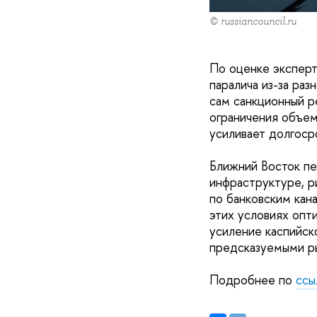
© russiancouncil.ru
По оценке эксперт
паралича из-за раз
сам санкционный р
ограничения объем
усиливает долгоср
Ближний Восток пе
инфраструктуре, р
по банковским кан
этих условиях опт
усиление каспийск
предсказуемыми р
Подробнее по
ссы