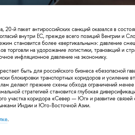
а, 20-й пакет антироссийских санкций оказался в состо
ногласий внутри ЕС, прежде всего позиций Венгрии и Сл
ежим становится более «вертикальным»: давление сме
ов торговли на удорожание логистики, транзакций и стр
очное инфляционное давление на экономику.
рестает быть для российского бизнеса «безопасной гав
иски блокировки транспортных коридоров и усиление в
алам делают прежние схемы обхода ограничений менее 
имальной стратегией становится глубокая диверсификац
ого участка коридора «Север — Юг» и развитие связей 
ынками Индии и Юго-Восточной Азии.
лке
.