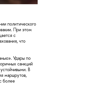
янии политического
овакии. При этом
щается с
ахования, что
анью». Удары по
торичных санкций
устойчивыми. В
ия маршрутов,
с более