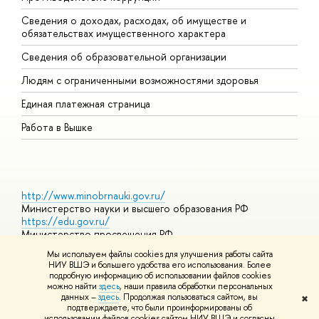
Сведения о доходах, расходах, об имуществе и
Б
обязательствах имущественного характера
О
Сведения об образовательной организации
О
Людям с ограниченными возможностями здоровья
Единая платежная страница
Работа в Вышке
http://www.minobrnauki.gov.ru/
Министерство науки и высшего образования РФ
https://edu.gov.ru/
Министерство просвещения РФ
https://elearning.hse.ru/mooc
Мы используем файлы cookies для улучшения работы сайта
Массовые открытые онлайн-курсы
НИУ ВШЭ и большего удобства его использования. Более
подробную информацию об использовании файлов cookies
можно найти
здесь
, наши правила обработки персональных
данных –
здесь
. Продолжая пользоваться сайтом, вы
✖
© НИУ ВШЭ 1993–2026
Адреса и контакты
Условия
подтверждаете, что были проинформированы об
использования материалов
Политика конфиденциальности
Карта
использовании файлов cookies сайтом НИУ ВШЭ и согласны