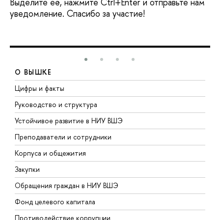
Выделите её, нажмите Ctrl+Enter и отправьте нам
уведомление. Спасибо за участие!
О ВЫШКЕ
Цифры и факты
Л
Руководство и структура
Д
Устойчивое развитие в НИУ ВШЭ
О
Преподаватели и сотрудники
П
Корпуса и общежития
В
Закупки
П
Обращения граждан в НИУ ВШЭ
А
Фонд целевого капитала
Д
Противодействие коррупции
Ц