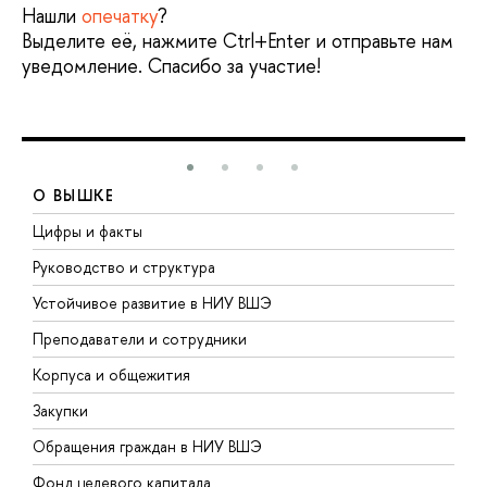
Нашли
опечатку
?
Выделите её, нажмите Ctrl+Enter и отправьте нам
уведомление. Спасибо за участие!
О ВЫШКЕ
Цифры и факты
Л
Руководство и структура
Д
Устойчивое развитие в НИУ ВШЭ
О
Преподаватели и сотрудники
П
Корпуса и общежития
В
Закупки
П
Обращения граждан в НИУ ВШЭ
А
Фонд целевого капитала
Д