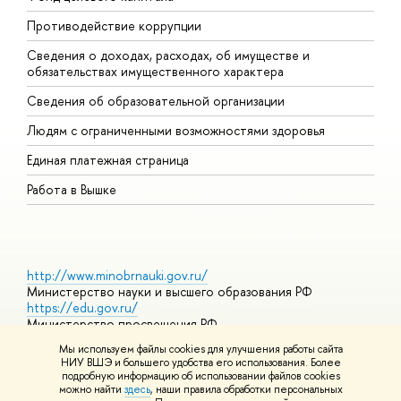
Противодействие коррупции
Ц
Сведения о доходах, расходах, об имуществе и
Б
обязательствах имущественного характера
О
Сведения об образовательной организации
О
Людям с ограниченными возможностями здоровья
Единая платежная страница
Работа в Вышке
http://www.minobrnauki.gov.ru/
Министерство науки и высшего образования РФ
https://edu.gov.ru/
Министерство просвещения РФ
https://elearning.hse.ru/mooc
Мы используем файлы cookies для улучшения работы сайта
Массовые открытые онлайн-курсы
НИУ ВШЭ и большего удобства его использования. Более
подробную информацию об использовании файлов cookies
можно найти
здесь
, наши правила обработки персональных