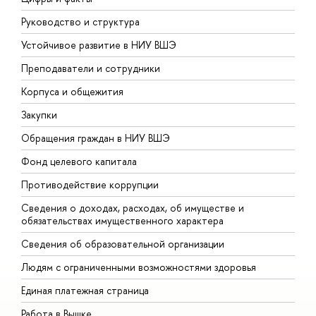
Руководство и структура
Д
Устойчивое развитие в НИУ ВШЭ
О
Преподаватели и сотрудники
П
Корпуса и общежития
В
Закупки
П
Обращения граждан в НИУ ВШЭ
А
Фонд целевого капитала
Д
Противодействие коррупции
Ц
Сведения о доходах, расходах, об имуществе и
Б
обязательствах имущественного характера
О
Сведения об образовательной организации
О
Людям с ограниченными возможностями здоровья
Единая платежная страница
Работа в Вышке