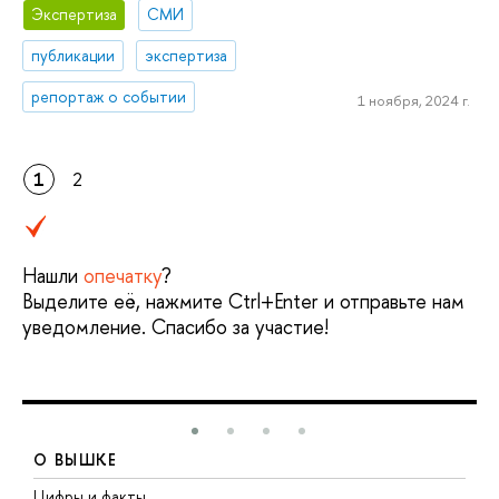
Экспертиза
СМИ
публикации
экспертиза
репортаж о событии
1 ноября, 2024 г.
1
2
Нашли
опечатку
?
Выделите её, нажмите Ctrl+Enter и отправьте нам
уведомление. Спасибо за участие!
О ВЫШКЕ
Цифры и факты
Л