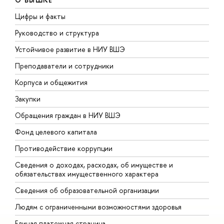
Цифры и факты
Л
Руководство и структура
Д
Устойчивое развитие в НИУ ВШЭ
О
Преподаватели и сотрудники
П
Корпуса и общежития
В
Закупки
П
Обращения граждан в НИУ ВШЭ
А
Фонд целевого капитала
Д
Противодействие коррупции
Ц
Сведения о доходах, расходах, об имуществе и
Б
обязательствах имущественного характера
О
Сведения об образовательной организации
О
Людям с ограниченными возможностями здоровья
Единая платежная страница