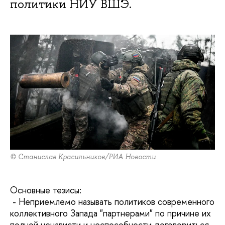
политики НИУ ВШЭ.
© Станислав Красильников/РИА Новости
Основные тезисы:
- Неприемлемо называть политиков современного
коллективного Запада "партнерами" по причине их
полной ненависти и неспособности договориться