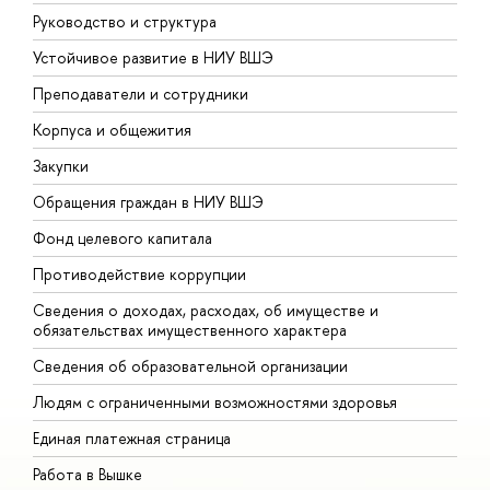
Руководство и структура
Д
Устойчивое развитие в НИУ ВШЭ
О
Преподаватели и сотрудники
П
Корпуса и общежития
В
Закупки
П
Обращения граждан в НИУ ВШЭ
А
Фонд целевого капитала
Д
Противодействие коррупции
Ц
Сведения о доходах, расходах, об имуществе и
Б
обязательствах имущественного характера
О
Сведения об образовательной организации
О
Людям с ограниченными возможностями здоровья
Единая платежная страница
Работа в Вышке