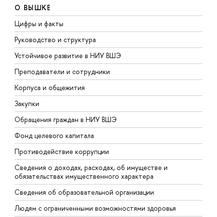
О ВЫШКЕ
Цифры и факты
Л
Руководство и структура
Д
Устойчивое развитие в НИУ ВШЭ
О
Преподаватели и сотрудники
П
Корпуса и общежития
В
Закупки
П
Обращения граждан в НИУ ВШЭ
А
Фонд целевого капитала
Д
Противодействие коррупции
Ц
Сведения о доходах, расходах, об имуществе и
Б
обязательствах имущественного характера
О
Сведения об образовательной организации
О
Людям с ограниченными возможностями здоровья