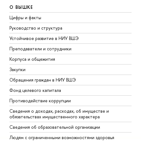
О ВЫШКЕ
Цифры и факты
Л
Руководство и структура
Д
Устойчивое развитие в НИУ ВШЭ
О
Преподаватели и сотрудники
П
Корпуса и общежития
В
Закупки
П
Обращения граждан в НИУ ВШЭ
А
Фонд целевого капитала
Д
Противодействие коррупции
Ц
Сведения о доходах, расходах, об имуществе и
Б
обязательствах имущественного характера
О
Сведения об образовательной организации
О
Людям с ограниченными возможностями здоровья