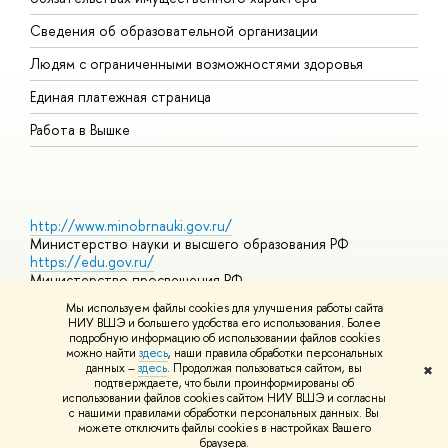
О
Сведения об образовательной организации
О
Людям с ограниченными возможностями здоровья
Единая платежная страница
Работа в Вышке
http://www.minobrnauki.gov.ru/
Министерство науки и высшего образования РФ
https://edu.gov.ru/
Министерство просвещения РФ
https://elearning.hse.ru/mooc
Мы используем файлы cookies для улучшения работы сайта
Массовые открытые онлайн-курсы
НИУ ВШЭ и большего удобства его использования. Более
подробную информацию об использовании файлов cookies
можно найти
здесь
, наши правила обработки персональных
данных –
здесь
. Продолжая пользоваться сайтом, вы
✖
© НИУ ВШЭ 1993–2026
Адреса и контакты
Условия
подтверждаете, что были проинформированы об
использования материалов
Политика конфиденциальности
Карта
использовании файлов cookies сайтом НИУ ВШЭ и согласны
сайта
с нашими правилами обработки персональных данных. Вы
Шрифты HSE Sans и HSE Slab разработаны в
Школе дизайна НИУ
можете отключить файлы cookies в настройках Вашего
ВШЭ
браузера.