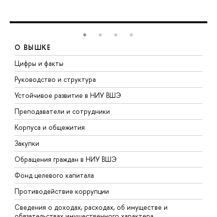
О ВЫШКЕ
Цифры и факты
Л
Руководство и структура
Д
Устойчивое развитие в НИУ ВШЭ
О
Преподаватели и сотрудники
П
Корпуса и общежития
В
Закупки
П
Обращения граждан в НИУ ВШЭ
А
Фонд целевого капитала
Д
Противодействие коррупции
Ц
Сведения о доходах, расходах, об имуществе и
Б
обязательствах имущественного характера