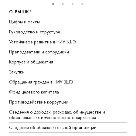
О ВЫШКЕ
Цифры и факты
Л
Руководство и структура
Д
Устойчивое развитие в НИУ ВШЭ
О
Преподаватели и сотрудники
П
Корпуса и общежития
В
Закупки
П
Обращения граждан в НИУ ВШЭ
А
Фонд целевого капитала
Д
Противодействие коррупции
Ц
Сведения о доходах, расходах, об имуществе и
Б
обязательствах имущественного характера
О
Сведения об образовательной организации
О