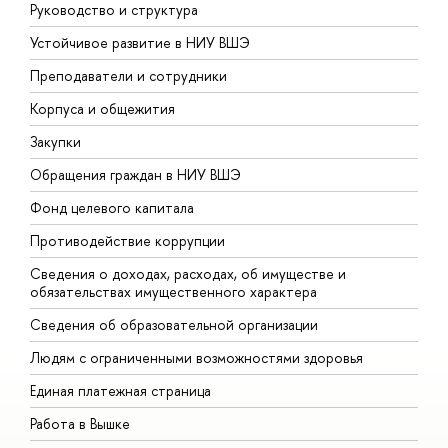
Руководство и структура
Д
Устойчивое развитие в НИУ ВШЭ
О
Преподаватели и сотрудники
П
Корпуса и общежития
В
Закупки
П
Обращения граждан в НИУ ВШЭ
А
Фонд целевого капитала
Д
Противодействие коррупции
Ц
Сведения о доходах, расходах, об имуществе и
Б
обязательствах имущественного характера
О
Сведения об образовательной организации
О
Людям с ограниченными возможностями здоровья
Единая платежная страница
Работа в Вышке