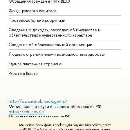
Обращения граждан в НИУ ВШЭ
А
Фонд целевого капитала
Д
Противодействие коррупции
Ц
Сведения о доходах, расходах, об имуществе и
Б
обязательствах имущественного характера
О
Сведения об образовательной организации
О
Людям с ограниченными возможностями здоровья
Единая платежная страница
Работа в Вышке
http://www.minobrnauki.gov.ru/
Министерство науки и высшего образования РФ
https://edu.gov.ru/
Министерство просвещения РФ
https://elearning.hse.ru/mooc
Мы используем файлы cookies для улучшения работы сайта
Массовые открытые онлайн-курсы
НИУ ВШЭ и большего удобства его использования. Более