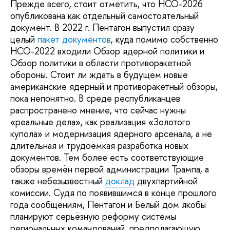
Прежде всего, стоит отметить, что НСО-2026
опубликована как отдельный самостоятельный
документ. В 2022 г. Пентагон выпустил сразу
целый
пакет документов
, куда помимо собственно
НСО-2022 входили Обзор ядерной политики и
Обзор политики в области противоракетной
обороны. Стоит ли ждать в будущем новые
американские ядерный и противоракетный обзоры,
пока непонятно. В среде республиканцев
распространено мнение, что сейчас нужны
«реальные дела», как реализация «Золотого
купола» и модернизация ядерного арсенала, а не
длительная и трудоёмкая разработка новых
документов. Тем более есть соответствующие
обзоры времён первой администрации Трампа, а
также небезызвестный
доклад
двухпартийной
комиссии. Судя по появившимся в конце прошлого
года сообщениям, Пентагон и Белый дом якобы
планируют серьёзную реформу системы
региональных командований, предполагающую