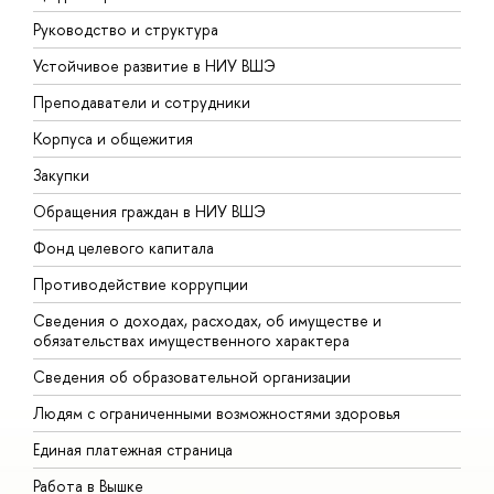
Руководство и структура
Д
Устойчивое развитие в НИУ ВШЭ
О
Преподаватели и сотрудники
П
Корпуса и общежития
В
Закупки
П
Обращения граждан в НИУ ВШЭ
А
Фонд целевого капитала
Д
Противодействие коррупции
Ц
Сведения о доходах, расходах, об имуществе и
Б
обязательствах имущественного характера
О
Сведения об образовательной организации
О
Людям с ограниченными возможностями здоровья
Единая платежная страница
Работа в Вышке