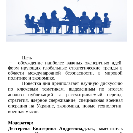
Ц
е
ль
̶
о
б
с
у
ж
д
е
ни
е
н
а
и
б
ол
е
е
в
а
ж
н
ы
х
э
кс
п
е
р
т
н
ы
х
и
д
е
й
,
фор
м
и
рующ
и
х
г
ло
ба
ль
н
ы
е стратегические тренды в
области международной безопасности, в мировой
политике и экономике.
Повестка дня предполагает научную дискуссию
по ключевым тематикам, выделенным по итогам
анализа публикаций за рассматриваемый период:
стратегия, ядерное сдерживание, специальная военная
операция на Украине, экономика, новые технологии,
военная мысль.
Модератор:
Дегтерева Екатерина Андреевна,
д.э.н., заместитель