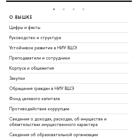
О ВЫШКЕ
Цифры и факты
Л
Руководство и структура
Д
Устойчивое развитие в НИУ ВШЭ
О
Преподаватели и сотрудники
П
Корпуса и общежития
В
Закупки
П
Обращения граждан в НИУ ВШЭ
А
Фонд целевого капитала
Д
Противодействие коррупции
Ц
Сведения о доходах, расходах, об имуществе и
Б
обязательствах имущественного характера
О
Сведения об образовательной организации