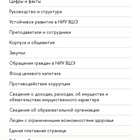
Цифры и факты
Л
Руководство и структура
Д
Устойчивое развитие в НИУ ВШЭ
О
Преподаватели и сотрудники
П
Корпуса и общежития
В
Закупки
П
Обращения граждан в НИУ ВШЭ
А
Фонд целевого капитала
Д
Противодействие коррупции
Ц
Сведения о доходах, расходах, об имуществе и
Б
обязательствах имущественного характера
О
Сведения об образовательной организации
О
Людям с ограниченными возможностями здоровья
Единая платежная страница