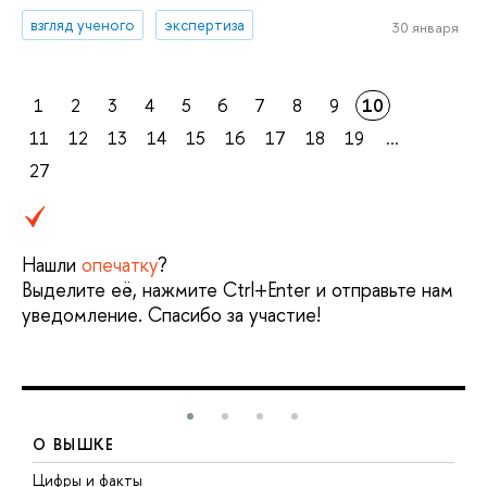
взгляд ученого
экспертиза
30 января
1
2
3
4
5
6
7
8
9
10
11
12
13
14
15
16
17
18
19
...
27
Нашли
опечатку
?
Выделите её, нажмите Ctrl+Enter и отправьте нам
уведомление. Спасибо за участие!
О ВЫШКЕ
Цифры и факты
Л