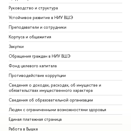
Руководство и структура
Д
Устойчивое развитие в НИУ ВШЭ
О
Преподаватели и сотрудники
П
Корпуса и общежития
В
Закупки
П
Обращения граждан в НИУ ВШЭ
А
Фонд целевого капитала
Д
Противодействие коррупции
Ц
Сведения о доходах, расходах, об имуществе и
Б
обязательствах имущественного характера
О
Сведения об образовательной организации
О
Людям с ограниченными возможностями здоровья
Единая платежная страница
Работа в Вышке