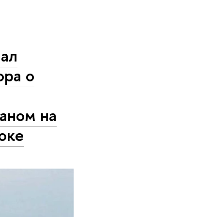
вал
ора о
аном на
оке