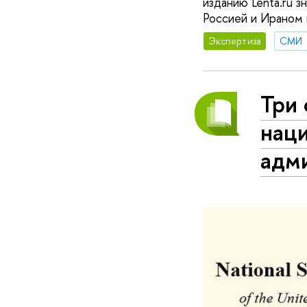
изданию Lenta.ru 
Россией и Ираном 
Экспертиза
СМИ
Три
нац
адм