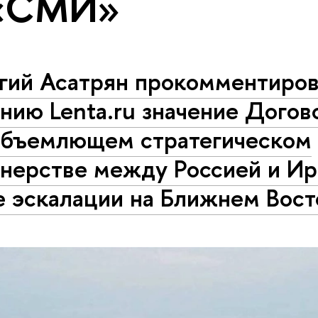
 «СМИ»
ргий Асатрян прокомментиро
нию Lenta.ru значение Догов
объемлющем стратегическом
тнерстве между Россией и Ир
е эскалации на Ближнем Вост