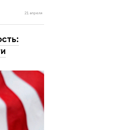
21 апреля
ость:
ти