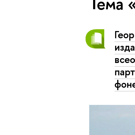
Тема
Гео
изда
все
пар
фон