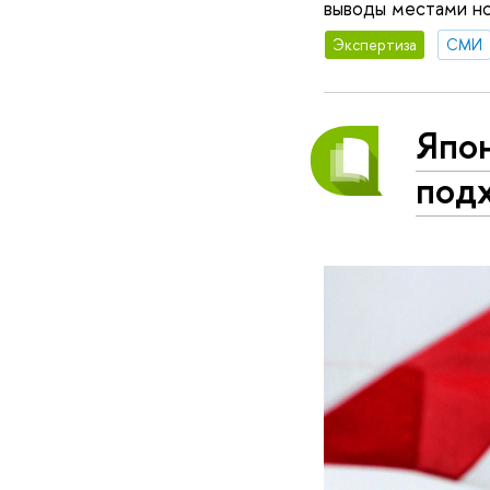
выводы местами но
Экспертиза
СМИ
Япон
под