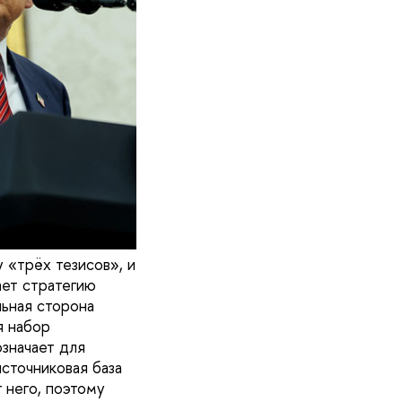
 «трёх тезисов», и
ает стратегию
льная сторона
я набор
означает для
сточниковая база
 него, поэтому