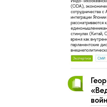
Индо-Тихоокеанско
(ODA), экономичес
сотрудничества с 
интеграции Японии
рассматриваются ка
единомышленниками
стимулах (Китай, 
время как внутрен
парламентские дис
внешнеполитическо
Экспертиза
СМИ
Геор
«Ве
вой