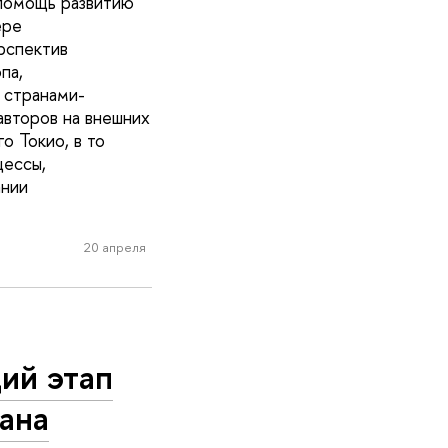
 помощь развитию
ере
рспектив
па,
о странами-
второв на внешних
о Токио, в то
цессы,
ании
20 апреля
ий этап
ана