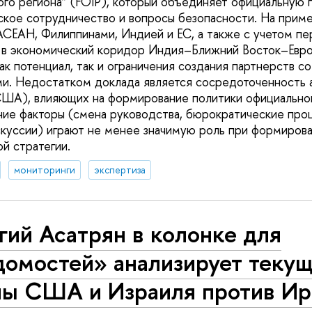
го региона” (FOIP), который объединяет официальную
кое сотрудничество и вопросы безопасности. На прим
АСЕАН, Филиппинами, Индией и ЕС, а также с учетом пе
 в экономический коридор Индия–Ближний Восток–Евро
к потенциал, так и ограничения создания партнерств с
. Недостатком доклада является сосредоточенность а
США), влияющих на формирование политики официальног
ние факторы (смена руководства, бюрократические про
куссии) играют не менее значимую роль при формиров
й стратегии.
мониторинги
экспертиза
гий Асатрян в колонке для
домостей» анализирует текущ
ны США и Израиля против Ир