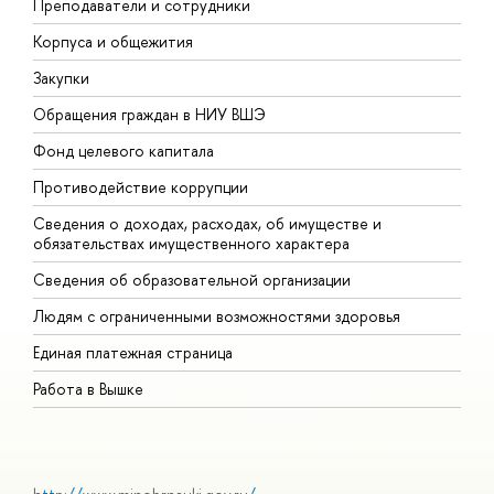
Преподаватели и сотрудники
П
Корпуса и общежития
В
Закупки
П
Обращения граждан в НИУ ВШЭ
А
Фонд целевого капитала
Д
Противодействие коррупции
Ц
Сведения о доходах, расходах, об имуществе и
Б
обязательствах имущественного характера
О
Сведения об образовательной организации
О
Людям с ограниченными возможностями здоровья
Единая платежная страница
Работа в Вышке