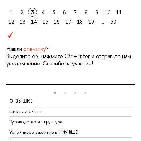
1
2
3
4
5
6
7
8
9
10
11
12
13
14
15
16
17
18
19
...
50
Нашли
опечатку
?
Выделите её, нажмите Ctrl+Enter и отправьте нам
уведомление. Спасибо за участие!
О ВЫШКЕ
Цифры и факты
Л
Руководство и структура
Д
Устойчивое развитие в НИУ ВШЭ
О