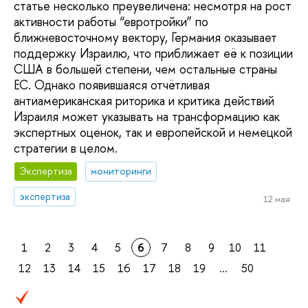
статье несколько преувеличена: несмотря на рост
активности работы “евротройки” по
ближневосточному вектору, Германия оказывает
поддержку Израилю, что приближает её к позиции
США в большей степени, чем остальные страны
ЕС. Однако появившаяся отчётливая
антиамериканская риторика и критика действий
Израиля может указывать на трансформацию как
экспертных оценок, так и европейской и немецкой
стратегии в целом.
Экспертиза
мониторинги
экспертиза
12 мая
1
2
3
4
5
6
7
8
9
10
11
12
13
14
15
16
17
18
19
...
50