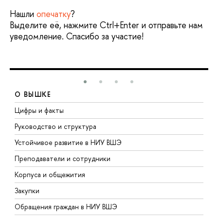
Нашли
опечатку
?
Выделите её, нажмите Ctrl+Enter и отправьте нам
уведомление. Спасибо за участие!
О ВЫШКЕ
Цифры и факты
Л
Руководство и структура
Д
Устойчивое развитие в НИУ ВШЭ
О
Преподаватели и сотрудники
П
Корпуса и общежития
В
Закупки
П
Обращения граждан в НИУ ВШЭ
А