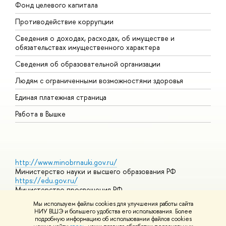
Фонд целевого капитала
Д
Противодействие коррупции
Ц
Сведения о доходах, расходах, об имуществе и
Б
обязательствах имущественного характера
О
Сведения об образовательной организации
О
Людям с ограниченными возможностями здоровья
Единая платежная страница
Работа в Вышке
http://www.minobrnauki.gov.ru/
Министерство науки и высшего образования РФ
https://edu.gov.ru/
Министерство просвещения РФ
https://elearning.hse.ru/mooc
Мы используем файлы cookies для улучшения работы сайта
Массовые открытые онлайн-курсы
НИУ ВШЭ и большего удобства его использования. Более
подробную информацию об использовании файлов cookies