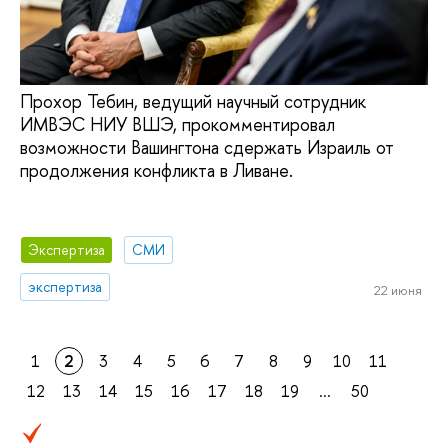
Прохор Тебин, ведущий научный сотрудник
ИМВЭС НИУ ВШЭ, прокомментировал
возможности Вашингтона сдержать Израиль от
продолжения конфликта в Ливане.
Экспертиза
СМИ
экспертиза
22 июня
1
2
3
4
5
6
7
8
9
10
11
12
13
14
15
16
17
18
19
...
50