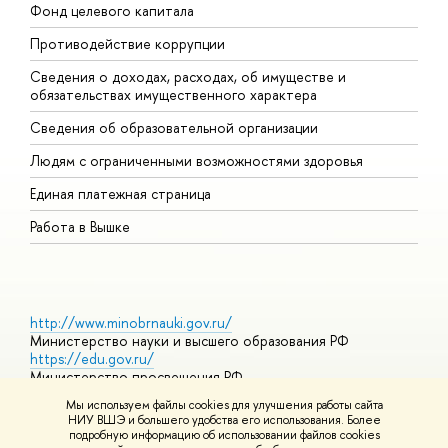
Фонд целевого капитала
Д
Противодействие коррупции
Ц
Сведения о доходах, расходах, об имуществе и
Б
обязательствах имущественного характера
О
Сведения об образовательной организации
О
Людям с ограниченными возможностями здоровья
Единая платежная страница
Работа в Вышке
http://www.minobrnauki.gov.ru/
Министерство науки и высшего образования РФ
https://edu.gov.ru/
Министерство просвещения РФ
https://elearning.hse.ru/mooc
Мы используем файлы cookies для улучшения работы сайта
Массовые открытые онлайн-курсы
НИУ ВШЭ и большего удобства его использования. Более
подробную информацию об использовании файлов cookies