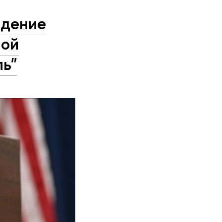
идение
ной
ь"