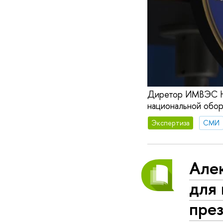
Диретор ИМВЭС НИ
национальной обор
Экспертиза
СМИ
Але
для 
пре