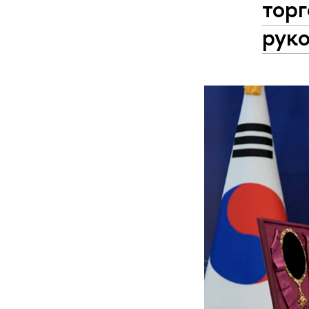
торг
рук