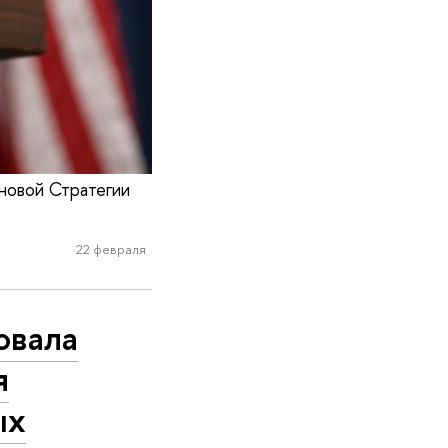
новой Стратегии
22 февраля
овала
я
ых