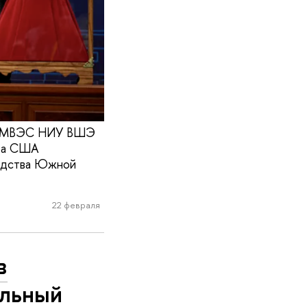
ий ИМВЭС НИУ ВШЭ
нта США
водства Южной
22 февраля
в
ильный