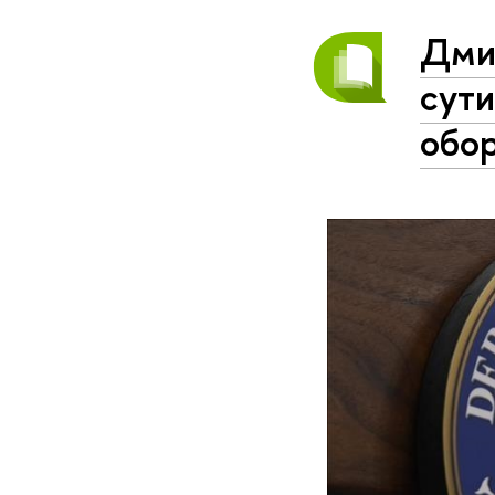
Дмит
сути
обо