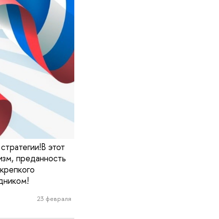
стратегии!В этот
изм, преданность
 крепкого
дником!
23 февраля