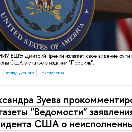
У ВШЭ Дмитрий Тренин излагает своё видение сути 
оны США в статье в издании "Профиль".
взгляд ученого
экспертиза
ксандра Зуева прокомментир
газеты "Ведомости" заявлени
зидента США о неисполненн