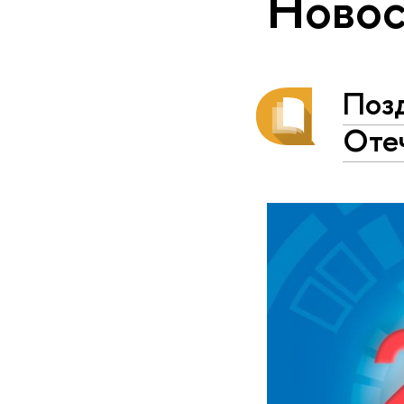
Новос
Поз
Оте