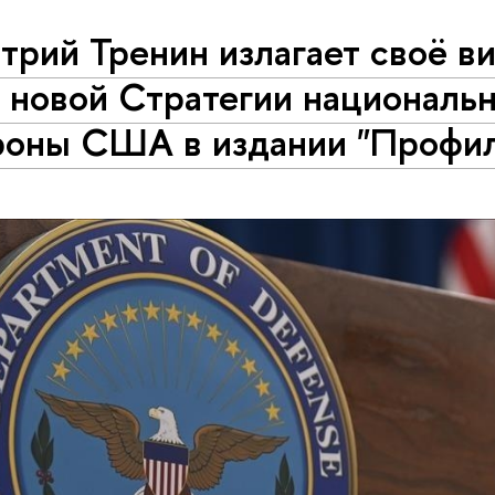
рий Тренин излагает своё в
 новой Стратегии националь
роны США в издании "Профил