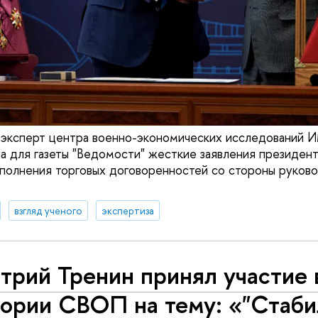
, эксперт центра военно-экономических исследован
а для газеты "Ведомости" жесткие заявления президе
сполнения торговых договоренностей со стороны руко
взгляд ученого
экспертиза
трий Тренин принял участие 
тории СВОП на тему: «"Стаб